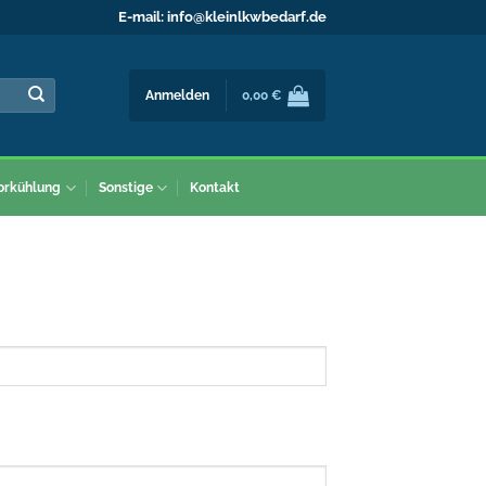
E-mail:
info@kleinlkwbedarf.de
Anmelden
0,00
€
orkühlung
Sonstige
Kontakt