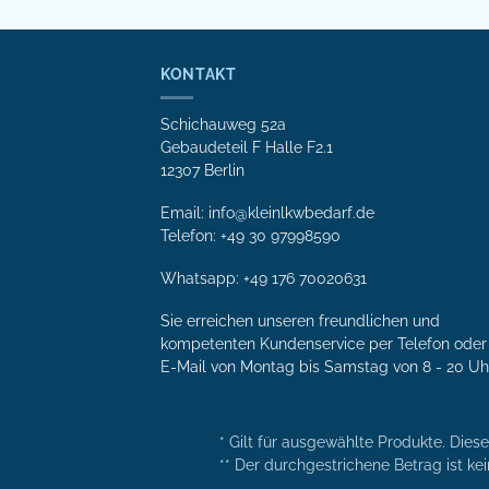
KONTAKT
Schichauweg 52a
Gebaudeteil F Halle F2.1
12307 Berlin
Email: info@kleinlkwbedarf.de
Telefon: +49 30 97998590
Whatsapp:
+49 176 70020631
Sie erreichen unseren freundlichen und
kompetenten Kunden­service per Tele­fon oder 
E-Mail von Mon­tag bis Samstag von 8 - 20 Uh
* Gilt für ausgewählte Produkte. Dies
** Der durchgestrichene Betrag ist kei