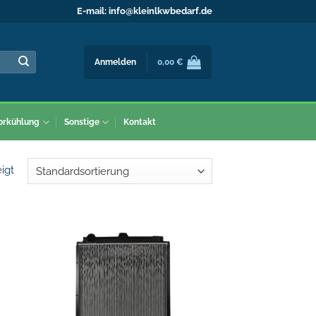
E-mail:
info@kleinlkwbedarf.de
Anmelden
0,00
€
orkühlung
Sonstige
Kontakt
igt