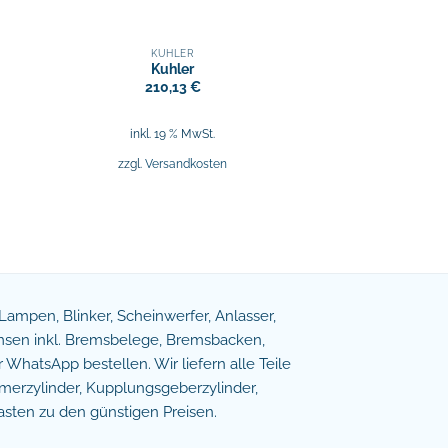
KÜHLER
Kuhler
210,13
€
inkl. 19 % MwSt.
zzgl.
Versandkosten
e Lampen, Blinker, Scheinwerfer, Anlasser,
remsen inkl. Bremsbelege, Bremsbacken,
WhatsApp bestellen. Wir liefern alle Teile
erzylinder, Kupplungsgeberzylinder,
asten zu den günstigen Preisen.