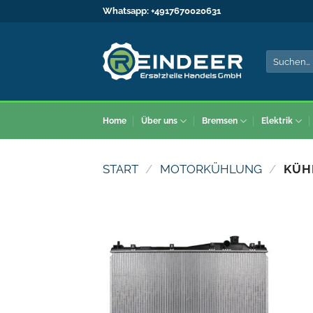
Zum
Whatsapp:
+4917670020631
Inhalt
springen
Suche
nach:
Home
Über uns
Bremsen
Elektrik
START
/
MOTORKÜHLUNG
/
KÜH