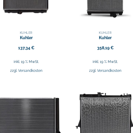
KÜHLER
KÜHLER
Kuhler
Kuhler
137,34
€
358,19
€
inkl. 19 % MwSt.
inkl. 19 % MwSt.
zzgl.
Versandkosten
zzgl.
Versandkosten