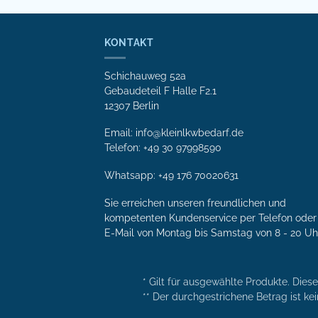
KONTAKT
Schichauweg 52a
Gebaudeteil F Halle F2.1
12307 Berlin
Email: info@kleinlkwbedarf.de
Telefon: +49 30 97998590
Whatsapp:
+49 176 70020631
Sie erreichen unseren freundlichen und
kompetenten Kunden­service per Tele­fon oder 
E-Mail von Mon­tag bis Samstag von 8 - 20 Uh
* Gilt für ausgewählte Produkte. Dies
** Der durchgestrichene Betrag ist kei