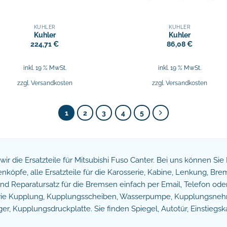
KÜHLER
KÜHLER
Kuhler
Kuhler
224,71
€
86,08
€
inkl. 19 % MwSt.
inkl. 19 % MwSt.
zzgl.
Versandkosten
zzgl.
Versandkosten
1
2
3
4
5
n wir die Ersatzteile für Mitsubishi Fuso Canter. Bei uns können Si
köpfe, alle Ersatzteile für die Karosserie, Kabine, Lenkung, B
 Reparatursatz für die Bremsen einfach per Email, Telefon oder 
owie Kupplung, Kupplungsscheiben, Wasserpumpe, Kupplungsnehm
r, Kupplungsdruckplatte. Sie finden Spiegel, Autotür, Einstiegsk