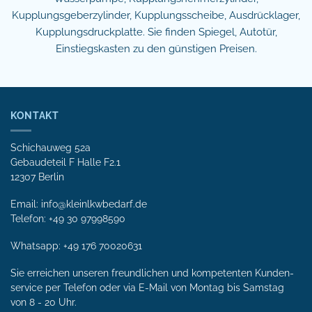
Kupplungsgeberzylinder, Kupplungsscheibe, Ausdrücklager,
Kupplungsdruckplatte. Sie finden Spiegel, Autotür,
Einstiegskasten zu den günstigen Preisen.
KONTAKT
Schichauweg 52a
Gebaudeteil F Halle F2.1
12307 Berlin
Email: info@kleinlkwbedarf.de
Telefon: +49 30 97998590
Whatsapp:
+49 176 70020631
Sie erreichen unseren freundlichen und kompetenten Kunden­
service per Tele­fon oder via E-Mail von Mon­tag bis Samstag
von 8 - 20 Uhr.