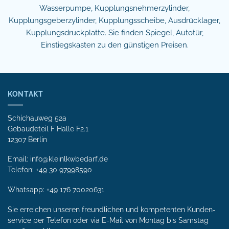
Wasserpumpe, Kupplungsnehmerzylinder,
Kupplungsgeberzylinder, Kupplungsscheibe, Ausdrücklager,
Kupplungsdruckplatte. Sie finden Spiegel, Autotür,
Einstiegskasten zu den günstigen Preisen.
KONTAKT
Schichauweg 52a
Gebaudeteil F Halle F2.1
12307 Berlin
Email: info@kleinlkwbedarf.de
Telefon: +49 30 97998590
Whatsapp:
+49 176 70020631
Sie erreichen unseren freundlichen und kompetenten Kunden­
service per Tele­fon oder via E-Mail von Mon­tag bis Samstag