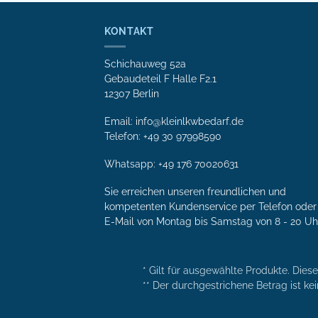
KONTAKT
Schichauweg 52a
Gebaudeteil F Halle F2.1
12307 Berlin
Email: info@kleinlkwbedarf.de
Telefon: +49 30 97998590
Whatsapp:
+49 176 70020631
Sie erreichen unseren freundlichen und
kompetenten Kunden­service per Tele­fon oder 
E-Mail von Mon­tag bis Samstag von 8 - 20 Uh
* Gilt für ausgewählte Produkte. Dies
** Der durchgestrichene Betrag ist kei