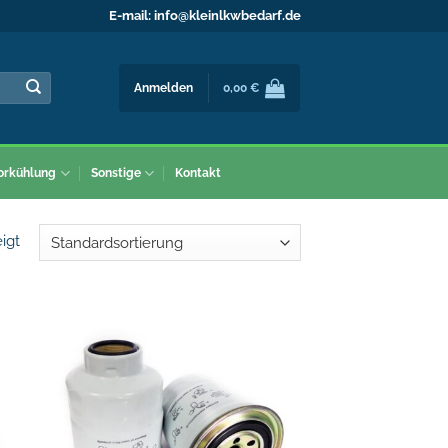
E-mail:
info@kleinlkwbedarf.de
Anmelden
0,00
€
orkühlung
Sonstige
Kontakt
igt