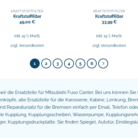
KRAFTSTOFFFILTER
KRAFTSTOFFFILTER
Kraftstofffilter
Kraftstofffilter
49,00
€
33,99
€
inkl. 19 % MwSt.
inkl. 19 % MwSt.
zzgl.
Versandkosten
zzgl.
Versandkosten
1
2
3
4
5
6
n wir die Ersatzteile für Mitsubishi Fuso Canter. Bei uns können Si
köpfe, alle Ersatzteile für die Karosserie, Kabine, Lenkung, B
 Reparatursatz für die Bremsen einfach per Email, Telefon oder 
owie Kupplung, Kupplungsscheiben, Wasserpumpe, Kupplungsnehm
r, Kupplungsdruckplatte. Sie finden Spiegel, Autotür, Einstiegsk