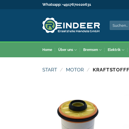
Zum
Whatsapp:
+4917670020631
Inhalt
springen
Suche
nach:
Home
Über uns
Bremsen
Elektrik
START
/
MOTOR
/
KRAFTSTOFFF