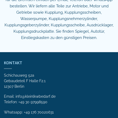
bestellen. Wir liefern alle Teile zur Antriebe, Motor und
Getriebe sowie Kupplung, Kupplungsscheiben,
Wasserpumpe, Kupplungsnehmerzylinder,
Kupplungsgeberzylinder, Kupplungsscheibe, Ausdrücklager,
Kupplungsdruckplatte. Sie finden Spiegel, Autotür,
Einstiegskasten zu den günstigen Preisen.
KONTAKT
Schichauweg 52a
Gebaudeteil F Halle F2.1
12307 Berlin
Email: info@kleinlkwbedarf.de
Telefon: +49 30 97998590
Whatsapp:
+49 176 70020631