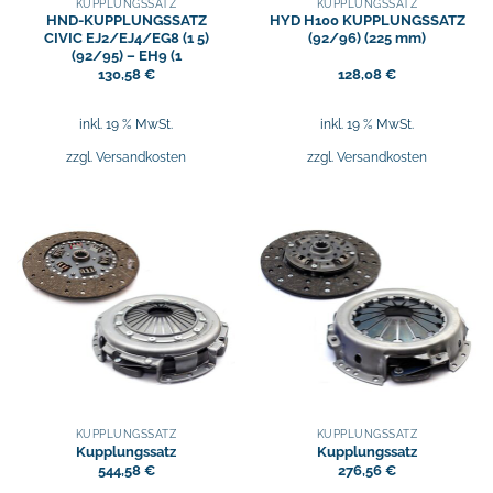
KUPPLUNGSSATZ
KUPPLUNGSSATZ
HND-KUPPLUNGSSATZ
HYD H100 KUPPLUNGSSATZ
CIVIC EJ2/EJ4/EG8 (1 5)
(92/96) (225 mm)
(92/95) – EH9 (1
130,58
€
128,08
€
inkl. 19 % MwSt.
inkl. 19 % MwSt.
zzgl.
Versandkosten
zzgl.
Versandkosten
KUPPLUNGSSATZ
KUPPLUNGSSATZ
Kupplungssatz
Kupplungssatz
544,58
€
276,56
€