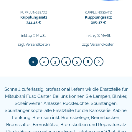
KUPPLUNGSSATZ
KUPPLUNGSSATZ
Kupplungssatz
Kupplungssatz
344,45
€
206,17
€
inkl. 19 % MwSt.
inkl. 19 % MwSt.
zzgl.
Versandkosten
zzgl.
Versandkosten
1
2
3
4
5
6
Schnell, zuferlässig, professional liefern wir die Ersatzteile für
Mitsubishi Fuso Canter. Bei uns können Sie Lampen, Blinker,
Scheinwerfer, Anlasser, Rückleuchte, Spurstangen,
Spurstangenköpfe, alle Ersatzteile für die Karosserie, Kabine,
Lenkung, Bremsen inkl. Bremsbelege, Bremsbacken,
Bremssattel, Bremsklötze, Bremskolben und Reparatursatz
für die Bremsen einfach per Email, Telefon oder WhatsApp