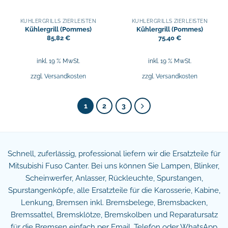
KÜHLERGRILLS ZIERLEISTEN
KÜHLERGRILLS ZIERLEISTEN
Kühlergrill (Pommes)
Kühlergrill (Pommes)
85,82
€
75,40
€
inkl. 19 % MwSt.
inkl. 19 % MwSt.
zzgl.
Versandkosten
zzgl.
Versandkosten
1
2
3
Schnell, zuferlässig, professional liefern wir die Ersatzteile für
Mitsubishi Fuso Canter. Bei uns können Sie Lampen, Blinker,
Scheinwerfer, Anlasser, Rückleuchte, Spurstangen,
Spurstangenköpfe, alle Ersatzteile für die Karosserie, Kabine,
Lenkung, Bremsen inkl. Bremsbelege, Bremsbacken,
Bremssattel, Bremsklötze, Bremskolben und Reparatursatz
für die Bremsen einfach per Email, Telefon oder WhatsApp