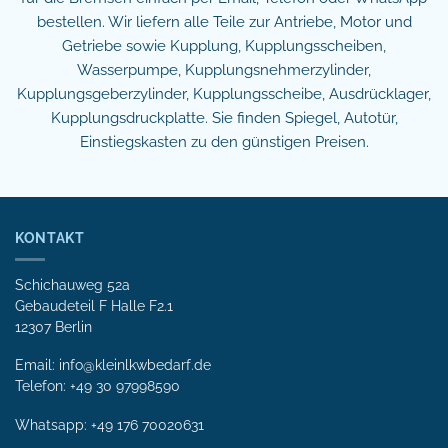
bestellen. Wir liefern alle Teile zur Antriebe, Motor und
Getriebe sowie Kupplung, Kupplungsscheiben,
Wasserpumpe, Kupplungsnehmerzylinder,
Kupplungsgeberzylinder, Kupplungsscheibe, Ausdrücklager,
Kupplungsdruckplatte. Sie finden Spiegel, Autotür,
Einstiegskasten zu den günstigen Preisen.
KONTAKT
Schichauweg 52a
Gebaudeteil F Halle F2.1
12307 Berlin
Email: info@kleinlkwbedarf.de
Telefon: +49 30 97998590
Whatsapp:
+49 176 70020631