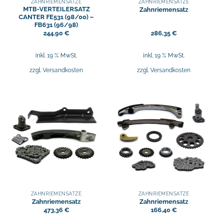
ZAHNRIEMENSÄTZE
ZAHNRIEMENSÄTZE
MTB-VERTEILERSATZ
Zahnriemensatz
CANTER FE531 (98/00) –
FB631 (96/98)
244,90
€
286,35
€
inkl. 19 % MwSt.
inkl. 19 % MwSt.
zzgl.
Versandkosten
zzgl.
Versandkosten
ZAHNRIEMENSÄTZE
ZAHNRIEMENSÄTZE
Zahnriemensatz
Zahnriemensatz
473,36
€
166,40
€