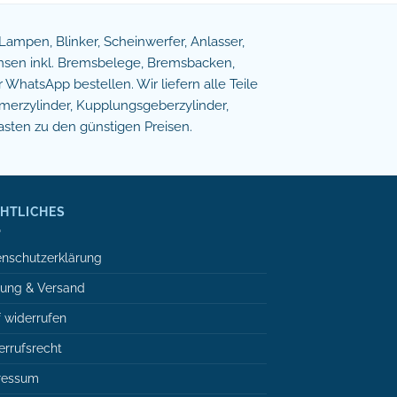
e Lampen, Blinker, Scheinwerfer, Anlasser,
remsen inkl. Bremsbelege, Bremsbacken,
WhatsApp bestellen. Wir liefern alle Teile
erzylinder, Kupplungsgeberzylinder,
asten zu den günstigen Preisen.
HTLICHES
nschutzerklärung
lung & Versand
 widerrufen
rrufsrecht
ressum