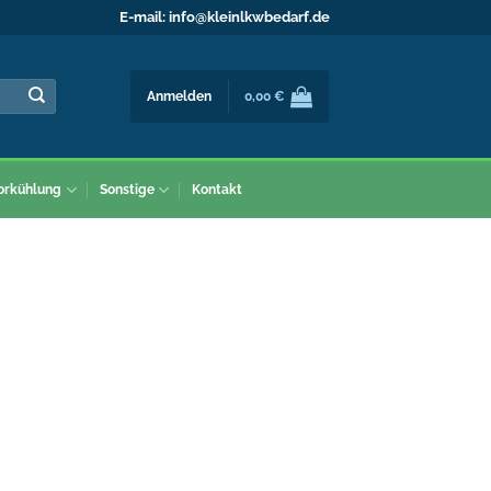
E-mail:
info@kleinlkwbedarf.de
Anmelden
0,00
€
orkühlung
Sonstige
Kontakt