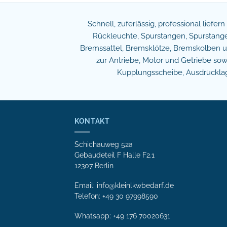
Schnell, zuferlässig, professional liefer
Rückleuchte, Spurstangen, Spurstangen
Bremssattel, Bremsklötze, Bremskolben und
zur Antriebe, Motor und Getriebe s
Kupplungsscheibe, Ausdrücklage
KONTAKT
Schichauweg 52a
Gebaudeteil F Halle F2.1
12307 Berlin
Email: info@kleinlkwbedarf.de
Telefon: +49 30 97998590
Whatsapp:
+49 176 70020631