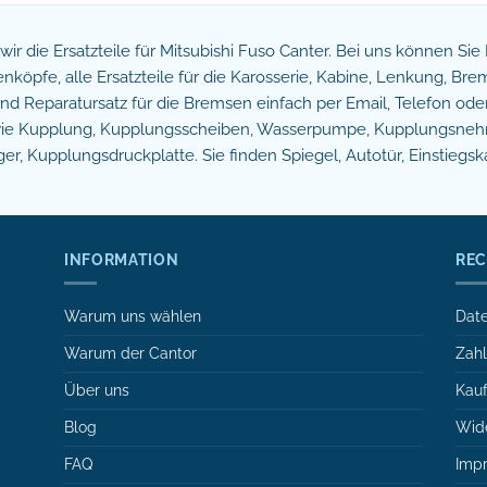
n wir die Ersatzteile für Mitsubishi Fuso Canter. Bei uns können Si
köpfe, alle Ersatzteile für die Karosserie, Kabine, Lenkung, B
 Reparatursatz für die Bremsen einfach per Email, Telefon oder 
owie Kupplung, Kupplungsscheiben, Wasserpumpe, Kupplungsnehm
r, Kupplungsdruckplatte. Sie finden Spiegel, Autotür, Einstiegsk
INFORMATION
REC
Warum uns wählen
Date
Warum der Cantor
Zah
Über uns
Kauf
Blog
Wide
FAQ
Imp