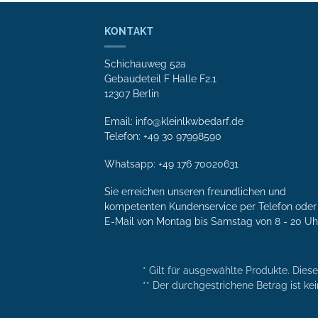
KONTAKT
Schichauweg 52a
Gebaudeteil F Halle F2.1
12307 Berlin
Email: info@kleinlkwbedarf.de
Telefon: +49 30 97998590
Whatsapp:
+49 176 70020631
Sie erreichen unseren freundlichen und
kompetenten Kunden­service per Tele­fon oder 
E-Mail von Mon­tag bis Samstag von 8 - 20 Uh
* Gilt für ausgewählte Produkte. Dies
** Der durchgestrichene Betrag ist kei