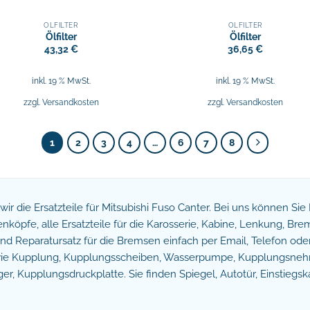
ÖLFILTER
ÖLFILTER
Ölfilter
Ölfilter
43,32
€
36,65
€
inkl. 19 % MwSt.
inkl. 19 % MwSt.
zzgl.
Versandkosten
zzgl.
Versandkosten
1
2
3
4
…
6
7
8
n wir die Ersatzteile für Mitsubishi Fuso Canter. Bei uns können Si
köpfe, alle Ersatzteile für die Karosserie, Kabine, Lenkung, B
 Reparatursatz für die Bremsen einfach per Email, Telefon oder 
owie Kupplung, Kupplungsscheiben, Wasserpumpe, Kupplungsnehm
r, Kupplungsdruckplatte. Sie finden Spiegel, Autotür, Einstiegsk