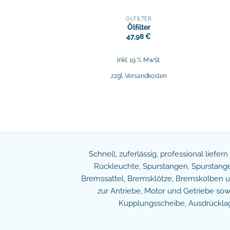
ÖLFILTER
Ölfilter
47,98
€
inkl. 19 % MwSt.
zzgl.
Versandkosten
Schnell, zuferlässig, professional liefer
Rückleuchte, Spurstangen, Spurstangen
Bremssattel, Bremsklötze, Bremskolben und
zur Antriebe, Motor und Getriebe s
Kupplungsscheibe, Ausdrücklage