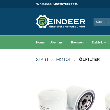
Zum
Whatsapp:
+4917670020631
Inhalt
springen
Suche
nach:
Home
Über uns
Bremsen
Elektrik
START
/
MOTOR
/
ÖLFILTER