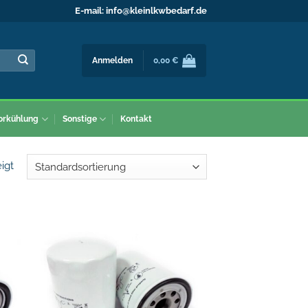
E-mail:
info@kleinlkwbedarf.de
Anmelden
0,00
€
orkühlung
Sonstige
Kontakt
igt