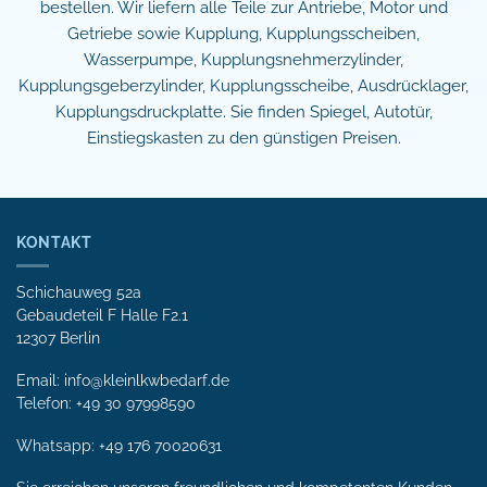
bestellen. Wir liefern alle Teile zur Antriebe, Motor und
Getriebe sowie Kupplung, Kupplungsscheiben,
Wasserpumpe, Kupplungsnehmerzylinder,
Kupplungsgeberzylinder, Kupplungsscheibe, Ausdrücklager,
Kupplungsdruckplatte. Sie finden Spiegel, Autotür,
Einstiegskasten zu den günstigen Preisen.
KONTAKT
Schichauweg 52a
Gebaudeteil F Halle F2.1
12307 Berlin
Email: info@kleinlkwbedarf.de
Telefon: +49 30 97998590
Whatsapp:
+49 176 70020631