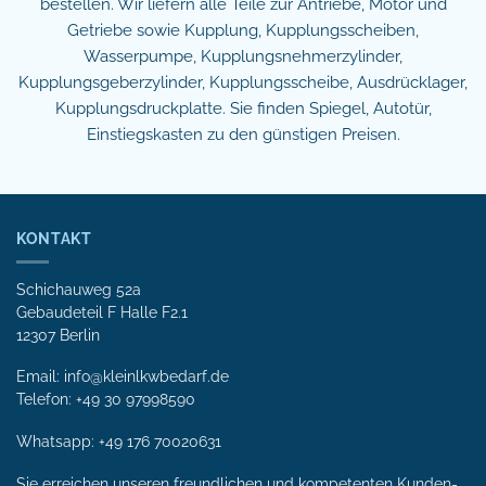
bestellen. Wir liefern alle Teile zur Antriebe, Motor und
Getriebe sowie Kupplung, Kupplungsscheiben,
Wasserpumpe, Kupplungsnehmerzylinder,
Kupplungsgeberzylinder, Kupplungsscheibe, Ausdrücklager,
Kupplungsdruckplatte. Sie finden Spiegel, Autotür,
Einstiegskasten zu den günstigen Preisen.
KONTAKT
Schichauweg 52a
Gebaudeteil F Halle F2.1
12307 Berlin
Email: info@kleinlkwbedarf.de
Telefon: +49 30 97998590
Whatsapp:
+49 176 70020631
Sie erreichen unseren freundlichen und kompetenten Kunden­