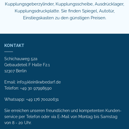
Kupplungsgeberzylinder, Kupplungsscheibe, Ausdrücklager,
Kupplungsdruckplatte. Sie finden Spiegel, Autotür,
Einstiegskasten zu den günstigen Preisen.
KONTAKT
Schichauweg 52a
Gebaudeteil F Halle F2.1
12307 Berlin
Email: info@kleinlkwbedarf.de
Telefon: +49 30 97998590
Whatsapp:
+49 176 70020631
Sie erreichen unseren freundlichen und kompetenten Kunden­
service per Tele­fon oder via E-Mail von Mon­tag bis Samstag
von 8 - 20 Uhr.