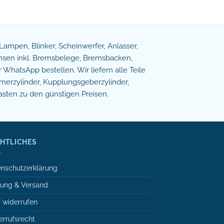
e Lampen, Blinker, Scheinwerfer, Anlasser,
remsen inkl. Bremsbelege, Bremsbacken,
WhatsApp bestellen. Wir liefern alle Teile
erzylinder, Kupplungsgeberzylinder,
asten zu den günstigen Preisen.
HTLICHES
nschutzerklärung
lung & Versand
 widerrufen
rrufsrecht