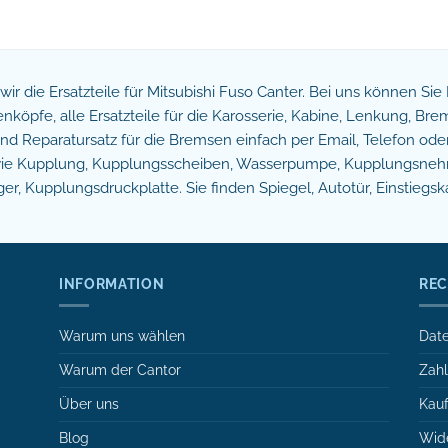
n wir die Ersatzteile für Mitsubishi Fuso Canter. Bei uns können Si
köpfe, alle Ersatzteile für die Karosserie, Kabine, Lenkung, B
 Reparatursatz für die Bremsen einfach per Email, Telefon oder 
owie Kupplung, Kupplungsscheiben, Wasserpumpe, Kupplungsnehm
r, Kupplungsdruckplatte. Sie finden Spiegel, Autotür, Einstiegsk
INFORMATION
REC
Warum uns wählen
Date
Warum der Cantor
Zah
Über uns
Kauf
Blog
Wide