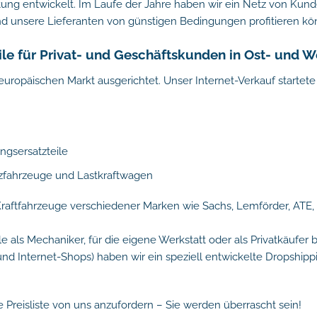
tung entwickelt. Im Laufe der Jahre haben wir ein Netz von Kun
d unsere Lieferanten von günstigen Bedingungen profitieren kö
ile für Privat- und Geschäftskunden in Ost- und 
reuropäischen Markt ausgerichtet. Unser Internet-Verkauf startet
ngsersatzteile
tzfahrzeuge und Lastkraftwagen
Kraftfahrzeuge verschiedener Marken wie Sachs, Lemförder, ATE, T
als Mechaniker, für die eigene Werkstatt oder als Privatkäufer b
und Internet-Shops) haben wir ein speziell entwickelte Dropship
e Preisliste von uns anzufordern – Sie werden überrascht sein!