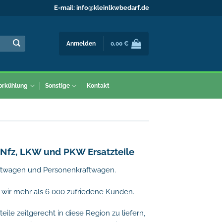
E-mail:
info@kleinlkwbedarf.de
Anmelden
0,00
€
orkühlung
Sonstige
Kontakt
, Nfz, LKW und PKW Ersatzteile
aftwagen und Personenkraftwagen.
en wir mehr als 6 000 zufriedene Kunden.
ile zeitgerecht in diese Region zu liefern,