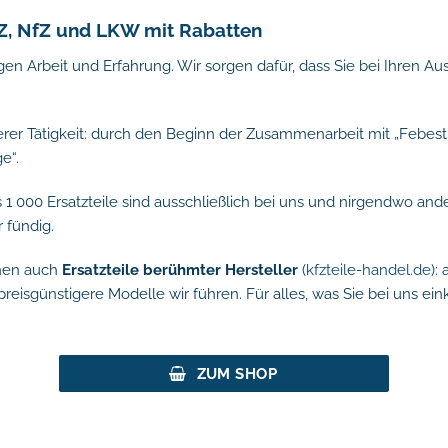
KfZ, NfZ und LKW mit Rabatten
gen Arbeit und Erfahrung. Wir sorgen dafür, dass Sie bei Ihren
erer Tätigkeit: durch den Beginn der Zusammenarbeit mit „Febest
e“.
ls 1 000 Ersatzteile sind ausschließlich bei uns und nirgendwo and
 fündig.
hnen auch
Ersatzteile berühmter Hersteller
(
kfzteile-handel.de
):
reisgünstigere Modelle wir führen. Für alles, was Sie bei uns ein
ZUM SHOP