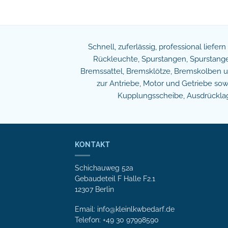
Schnell, zuferlässig, professional liefer
Rückleuchte, Spurstangen, Spurstangen
Bremssattel, Bremsklötze, Bremskolben und
zur Antriebe, Motor und Getriebe s
Kupplungsscheibe, Ausdrücklage
KONTAKT
Schichauweg 52a
Gebaudeteil F Halle F2.1
12307 Berlin
Email: info@kleinlkwbedarf.de
Telefon: +49 30 97998590