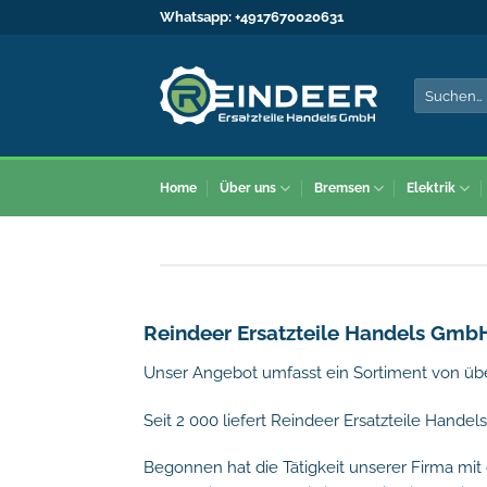
Zum
Whatsapp:
+4917670020631
Inhalt
springen
Suche
nach:
Home
Über uns
Bremsen
Elektrik
Reindeer Ersatzteile Handels GmbH 
Unser Angebot umfasst ein Sortiment von übe
Seit 2 000 liefert Reindeer Ersatzteile Hande
Begonnen hat die Tätigkeit unserer Firma mit 