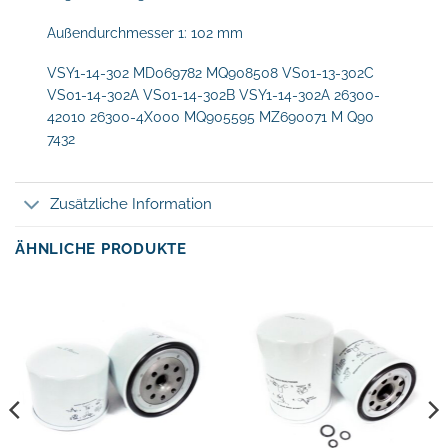
Außendurchmesser 1: 102 mm
VSY1-14-302 MD069782 MQ908508 VS01-13-302C
VS01-14-302A VS01-14-302B VSY1-14-302A 26300-
42010 26300-4X000 MQ905595 MZ690071 M Q90
7432
Zusätzliche Information
ÄHNLICHE PRODUKTE