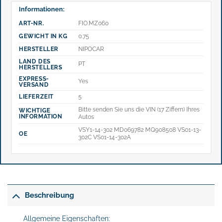
Informationen:
ART-NR.
FIO.MZ060
GEWICHT IN KG
0.75
HERSTELLER
NIPOCAR
LAND DES
PT
HERSTELLERS
EXPRESS-
Yes
VERSAND
LIEFERZEIT
5
Bitte senden Sie uns die VIN (17 Ziffern) Ihres
WICHTIGE
INFORMATION
Autos
VSY1-14-302 MD069782 MQ908508 VS01-13-
OE
302C VS01-14-302A
Beschreibung
Allgemeine Eigenschaften: