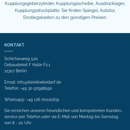
Kupplungsgeberzylinder, Kupplungsscheibe, Ausdrücklager,
Kupplungsdruckplatte. Sie finden Spiegel, Autotür,
Einstiegskasten zu den günstigen Preisen.
KONTAKT
Schichauweg 52a
Gebaudeteil F Halle F2.1
12307 Berlin
Email: info@kleinlkwbedarf.de
Telefon: +49 30 97998590
Whatsapp:
+49 176 70020631
Sie erreichen unseren freundlichen und kompetenten Kunden­
service per Tele­fon oder via E-Mail von Mon­tag bis Samstag
von 8 - 20 Uhr.