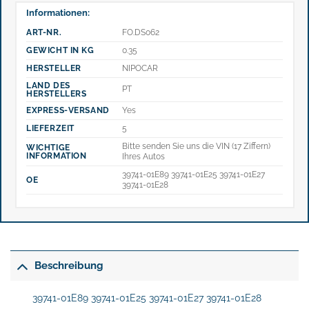
Informationen:
ART-NR.
FO.DS062
GEWICHT IN KG
0.35
HERSTELLER
NIPOCAR
LAND DES
PT
HERSTELLERS
EXPRESS-VERSAND
Yes
LIEFERZEIT
5
Bitte senden Sie uns die VIN (17 Ziffern)
WICHTIGE
INFORMATION
Ihres Autos
39741-01E89 39741-01E25 39741-01E27
OE
39741-01E28
Beschreibung
39741-01E89 39741-01E25 39741-01E27 39741-01E28