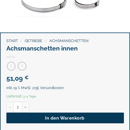
START
/
GETRIEBE
/
ACHSMANSCHETTEN
Achsmanschetten innen
51,09
€
inkl. 19 % MwSt.
zzgl.
Versandkosten
Lieferzeit:
3-4 Tage
Achsmanschetten innen Menge
In den Warenkorb