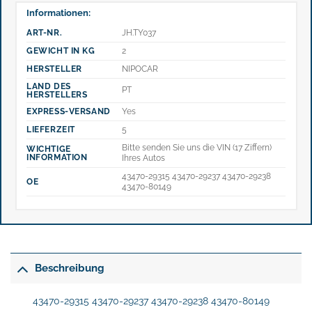
Informationen:
ART-NR.
JH.TY037
GEWICHT IN KG
2
HERSTELLER
NIPOCAR
LAND DES
PT
HERSTELLERS
EXPRESS-VERSAND
Yes
LIEFERZEIT
5
Bitte senden Sie uns die VIN (17 Ziffern)
WICHTIGE
INFORMATION
Ihres Autos
43470-29315 43470-29237 43470-29238
OE
43470-80149
Beschreibung
43470-29315 43470-29237 43470-29238 43470-80149