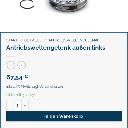
START
/
GETRIEBE
/
ANTRIEBSWELLENGELENKE
Antriebswellengelenk außen links
67,54
€
inkl. 19 % MwSt.
zzgl.
Versandkosten
Lieferzeit:
3-4 Tage
Antriebswellengelenk außen links Menge
In den Warenkorb