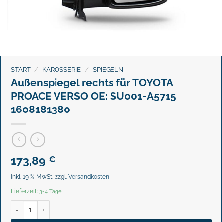
START
/
KAROSSERIE
/
SPIEGELN
Außenspiegel rechts für TOYOTA
PROACE VERSO OE: SU001-A5715
1608181380
173,89
€
inkl. 19 % MwSt.
zzgl.
Versandkosten
Lieferzeit:
3-4 Tage
Außenspiegel rechts für TOYOTA PROACE VERSO OE: SU001-A5