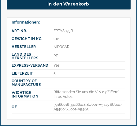
In den Warenkorb
Informationen:
ART-NR.
EP.TY8075R
GEWICHT IN KG
2.01
HERSTELLER
NIPOCAR
LAND DES
PT
HERSTELLERS
EXPRESS-VERSAND
Yes
LIEFERZEIT
5
COUNTRY OF
MANUFACTURE
Bitte senden Sie uns die VIN (17 Ziffern)
WICHTIGE
INFORMATION
Ihres Autos
39166016 39166018 SU001-A5715 SU001-
OE
A5460 SU001-A5463