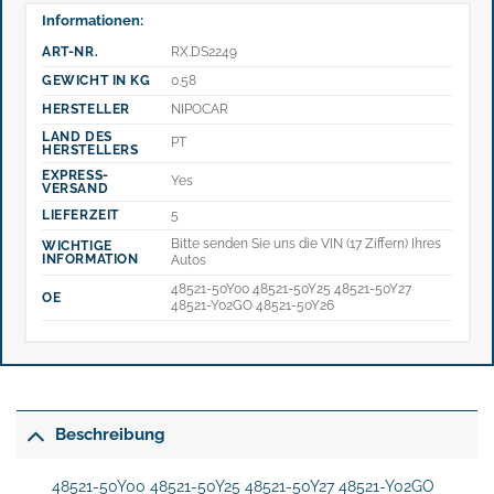
Informationen:
ART-NR.
RX.DS2249
GEWICHT IN KG
0.58
HERSTELLER
NIPOCAR
LAND DES
PT
HERSTELLERS
EXPRESS-
Yes
VERSAND
LIEFERZEIT
5
Bitte senden Sie uns die VIN (17 Ziffern) Ihres
WICHTIGE
INFORMATION
Autos
48521-50Y00 48521-50Y25 48521-50Y27
OE
48521-Y02GO 48521-50Y26
Beschreibung
48521-50Y00 48521-50Y25 48521-50Y27 48521-Y02GO