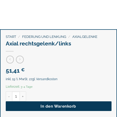
START
/
FEDERUNG UND LENKUNG
/
AXIALGELENKE
Axial rechtsgelenk/links
51,41
€
inkl. 19 % MwSt.
zzgl.
Versandkosten
Lieferzeit:
3-4 Tage
Axial rechtsgelenk/links Menge
In den Warenkorb