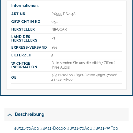
Informationen:
ART-NR.
RX555.DS2248
GEWICHT IN KG
0.51
HERSTELLER
NIPOCAR
LAND DES
PT
HERSTELLERS
EXPRESS-VERSAND
Yes
LIEFERZEIT
5
Bitte senden Sie uns die VIN (17 Ziffern)
WICHTIGE
INFORMATION
Ihres Autos
48521-70A00 48521-D0100 48521-70A06
OE
48521-35F00
Beschreibung
48521-70A00 48521-D0100 48521-70A06 48521-35F00