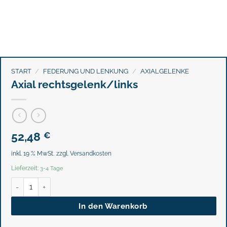
START
/
FEDERUNG UND LENKUNG
/
AXIALGELENKE
Axial rechtsgelenk/links
52,48
€
inkl. 19 % MwSt.
zzgl.
Versandkosten
Lieferzeit:
3-4 Tage
Axial rechtsgelenk/links Menge
In den Warenkorb