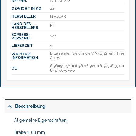
ART-NR.
CLT.IZ4543S
GEWICHT IN KG
2.8
HERSTELLER
NIPOCAR
LAND DES
PT
HERSTELLERS
EXPRESS-
Yes
VERSAND
LIEFERZEIT
5
Bitte senden Sie uns die VIN (17 Ziffern) Ihres
WICHTIGE
INFORMATION
Autos
8-98091-271-0 8-98216-921-0 8-97378-351-0
OE
8-97367-539-0
Beschreibung
Allgemeine Eigenschaften:
Breite 1: 68 mm