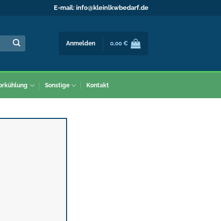
E-mail:
info@kleinlkwbedarf.de
Anmelden
0,00
€
orkühlung
Sonstige
Kontakt