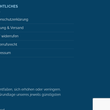
HTLICHES
nschutzerklärung
lung & Versand
 widerrufen
rrufsrecht
ressum
tfallen, sich erhöhen oder verringern.
r Grundlage unseres jeweils günstigsten
ved.