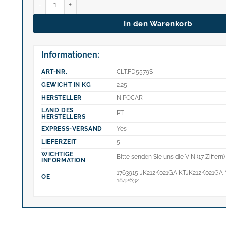
In den Warenkorb
Informationen:
ART-NR.
CLT.FD5579S
GEWICHT IN KG
2.25
HERSTELLER
NIPOCAR
LAND DES
PT
HERSTELLERS
EXPRESS-VERSAND
Yes
LIEFERZEIT
5
WICHTIGE
Bitte senden Sie uns die VIN (17 Ziffern)
INFORMATION
1763915 JK212K021GA KTJK212K021GA
OE
1842632