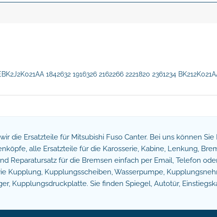
BK2J2K021AA 1842632 1916326 2162266 2221820 2361234 BK212K021
n wir die Ersatzteile für Mitsubishi Fuso Canter. Bei uns können Si
köpfe, alle Ersatzteile für die Karosserie, Kabine, Lenkung, B
 Reparatursatz für die Bremsen einfach per Email, Telefon oder 
owie Kupplung, Kupplungsscheiben, Wasserpumpe, Kupplungsnehm
r, Kupplungsdruckplatte. Sie finden Spiegel, Autotür, Einstiegsk