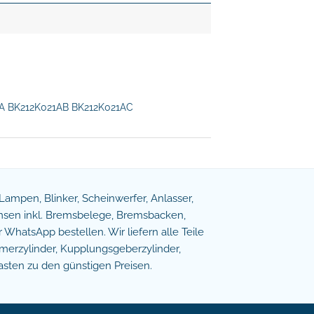
AA BK212K021AB BK212K021AC
e Lampen, Blinker, Scheinwerfer, Anlasser,
remsen inkl. Bremsbelege, Bremsbacken,
WhatsApp bestellen. Wir liefern alle Teile
erzylinder, Kupplungsgeberzylinder,
asten zu den günstigen Preisen.