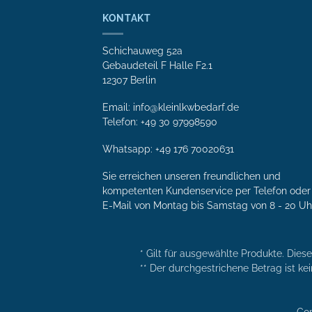
KONTAKT
Schichauweg 52a
Gebaudeteil F Halle F2.1
12307 Berlin
Email: info@kleinlkwbedarf.de
Telefon: +49 30 97998590
Whatsapp:
+49 176 70020631
Sie erreichen unseren freundlichen und
kompetenten Kunden­service per Tele­fon oder 
E-Mail von Mon­tag bis Samstag von 8 - 20 Uh
* Gilt für ausgewählte Produkte. Dies
** Der durchgestrichene Betrag ist kei
Cop