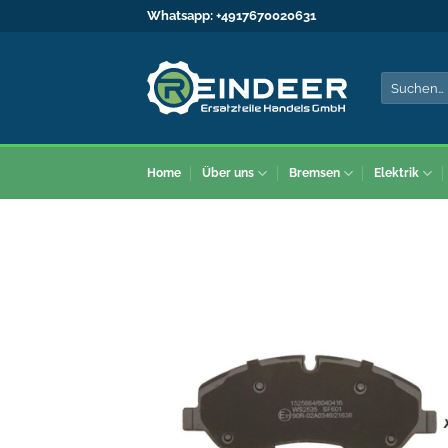
Zum
Whatsapp:
+4917670020631
Inhalt
springen
Suche
nach:
Home
Über uns
Bremsen
Elektrik