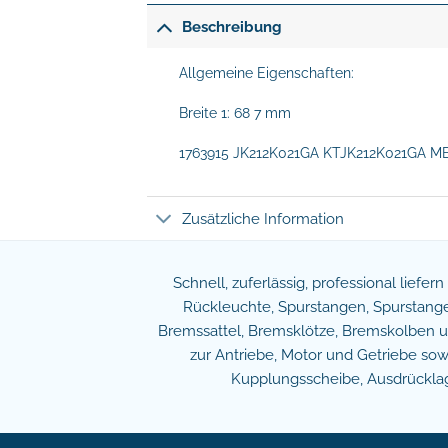
Beschreibung
Allgemeine Eigenschaften:
Breite 1: 68 7 mm
1763915 JK212K021GA KTJK212K021GA ME
Zusätzliche Information
Schnell, zuferlässig, professional liefer
Rückleuchte, Spurstangen, Spurstangen
Bremssattel, Bremsklötze, Bremskolben und
zur Antriebe, Motor und Getriebe s
Kupplungsscheibe, Ausdrücklage