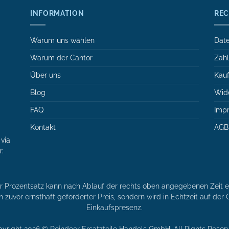
INFORMATION
REC
Warum uns wählen
Date
Warum der Cantor
Zah
Über uns
Kauf
Blog
Wide
FAQ
Imp
Kontakt
AGB
via
r.
er Prozentsatz kann nach Ablauf der rechts oben angegebenen Zeit en
n zuvor ernsthaft geforderter Preis, sondern wird in Echtzeit auf de
Einkaufspresenz.
yright 2026 © Reindeer Ersatzteile Handels GmbH. All Rights Reser