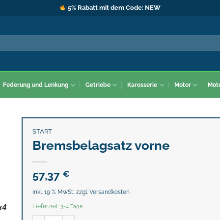
5% Rabatt mit dem Code: NEW
Federung und Lenkung
Getriebe
Karosserie
Motor
Mot
START
Bremsbelagsatz vorne
57,37
€
inkl. 19 % MwSt.
zzgl.
Versandkosten
Lieferzeit:
3-4 Tage
Bremsbelagsatz vorne Menge