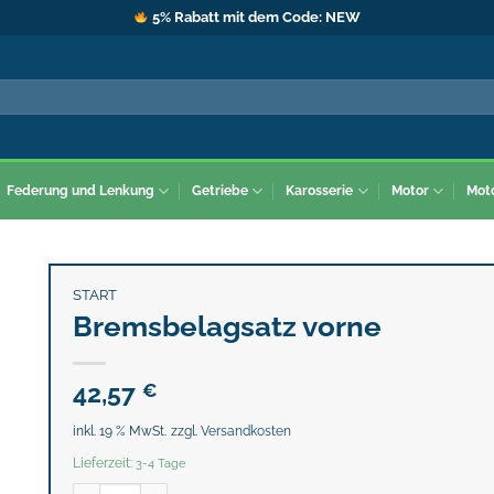
5% Rabatt mit dem Code: NEW
Federung und Lenkung
Getriebe
Karosserie
Motor
Mot
START
Bremsbelagsatz vorne
42,57
€
inkl. 19 % MwSt.
zzgl.
Versandkosten
Lieferzeit:
3-4 Tage
Bremsbelagsatz vorne Menge