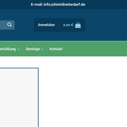
E-mail:
info@kleinlkwbedarf.de
Anmelden
0,00
€
orkühlung
Sonstige
Kontakt