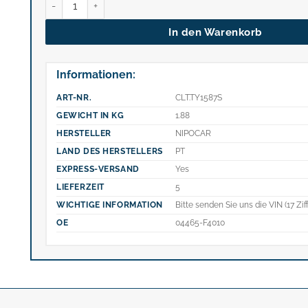
In den Warenkorb
Informationen:
ART-NR.
CLT.TY1587S
GEWICHT IN KG
1.88
HERSTELLER
NIPOCAR
LAND DES HERSTELLERS
PT
EXPRESS-VERSAND
Yes
LIEFERZEIT
5
WICHTIGE INFORMATION
Bitte senden Sie uns die VIN (17 Zif
OE
04465-F4010