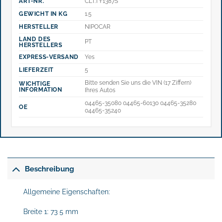
ART-NR.
CLT.TY1387S
GEWICHT IN KG
1.5
HERSTELLER
NIPOCAR
LAND DES
PT
HERSTELLERS
EXPRESS-VERSAND
Yes
LIEFERZEIT
5
Bitte senden Sie uns die VIN (17 Ziffern)
WICHTIGE
INFORMATION
Ihres Autos
04465-35080 04465-60130 04465-35280
OE
04465-35240
Beschreibung
Allgemeine Eigenschaften:
Breite 1: 73 5 mm