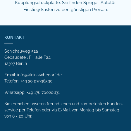
Kupplungsdruckplatte. Sie finden Spiegel, Autotür,
Einstiegskasten zu den günstigen Preisen.
KONTAKT
Schichauweg 52a
Gebaudeteil F Halle F2.1
12307 Berlin
Email: info@kleinlkwbedarf.de
Telefon: +49 30 97998590
Whatsapp:
+49 176 70020631
Sie erreichen unseren freundlichen und kompetenten Kunden­
service per Tele­fon oder via E-Mail von Mon­tag bis Samstag
von 8 - 20 Uhr.