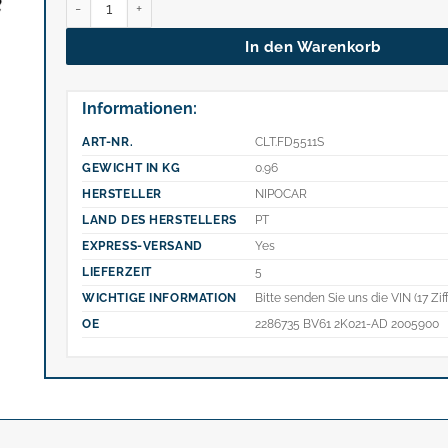
In den Warenkorb
Informationen:
ART-NR.
CLT.FD5511S
GEWICHT IN KG
0.96
HERSTELLER
NIPOCAR
LAND DES HERSTELLERS
PT
EXPRESS-VERSAND
Yes
LIEFERZEIT
5
WICHTIGE INFORMATION
Bitte senden Sie uns die VIN (17 Zif
OE
2286735 BV61 2K021-AD 2005900