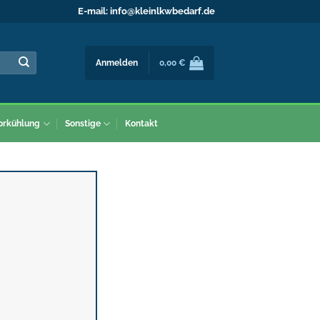
E-mail:
info@kleinlkwbedarf.de
Anmelden
0,00
€
orkühlung
Sonstige
Kontakt