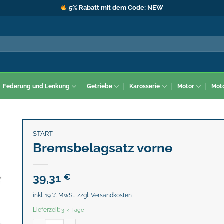
5% Rabatt mit dem Code: NEW
Federung und Lenkung
Getriebe
Karosserie
Motor
Mot
START
Bremsbelagsatz vorne
39,31
€
inkl. 19 % MwSt.
zzgl.
Versandkosten
Lieferzeit:
3-4 Tage
Bremsbelagsatz vorne Menge