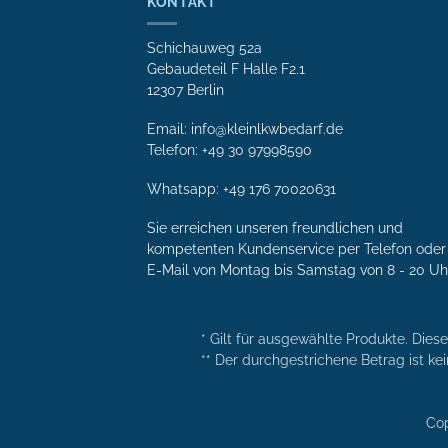
KONTAKT
Schichauweg 52a
Gebaudeteil F Halle F2.1
12307 Berlin
Email: info@kleinlkwbedarf.de
Telefon: +49 30 97998590
Whatsapp:
+49 176 70020631
Sie erreichen unseren freundlichen und
kompetenten Kunden­service per Tele­fon oder 
E-Mail von Mon­tag bis Samstag von 8 - 20 Uh
* Gilt für ausgewählte Produkte. Dies
** Der durchgestrichene Betrag ist kei
Cop