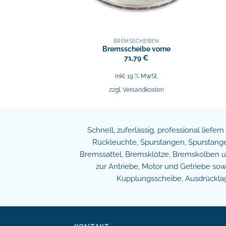
SCHEIBEN
BREMSSCHEIBEN
eibe vorne
Bremsscheibe vorne
,34
€
71,79
€
9 % MwSt.
inkl. 19 % MwSt.
sandkosten
zzgl.
Versandkosten
Schnell, zuferlässig, professional liefer
Rückleuchte, Spurstangen, Spurstangen
Bremssattel, Bremsklötze, Bremskolben und
zur Antriebe, Motor und Getriebe s
Kupplungsscheibe, Ausdrücklage