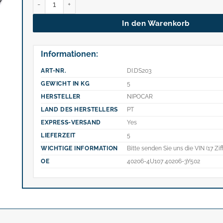
In den Warenkorb
Informationen:
ART-NR.
DI.DS203
GEWICHT IN KG
5
HERSTELLER
NIPOCAR
LAND DES HERSTELLERS
PT
EXPRESS-VERSAND
Yes
LIEFERZEIT
5
WICHTIGE INFORMATION
Bitte senden Sie uns die VIN (17 Zif
OE
40206-4U107 40206-3Y502