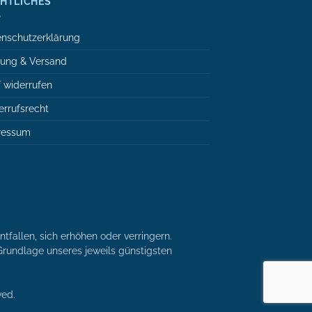
HTLICHES
nschutzerklärung
lung & Versand
 widerrufen
rrufsrecht
ressum
tfallen, sich erhöhen oder verringern.
r Grundlage unseres jeweils günstigsten
ved.