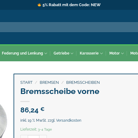
5% Rabatt mit dem Code: NEW
Federung und Lenkung
Getriebe
Karosserie
Motor
Mot
START
/
BREMSEN
/
BREMSSCHEIBEN
Bremsscheibe vorne
86,24
€
inkl. 19 % MwSt.
zzgl.
Versandkosten
Lieferzeit:
3-4 Tage
Bremsscheibe vorne Menge