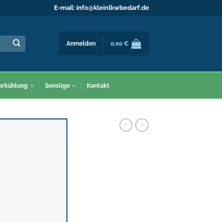
E-mail:
info@kleinlkwbedarf.de
Anmelden
0,00
€
orkühlung
Sonstige
Kontakt