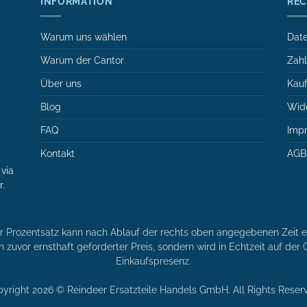
INFORMATION
REC
Warum uns wählen
Date
Warum der Cantor
Zah
Über uns
Kauf
Blog
Wide
FAQ
Imp
Kontakt
AGB
via
r.
er Prozentsatz kann nach Ablauf der rechts oben angegebenen Zeit en
n zuvor ernsthaft geforderter Preis, sondern wird in Echtzeit auf de
Einkaufspresenz.
yright 2026 © Reindeer Ersatzteile Handels GmbH. All Rights Reser