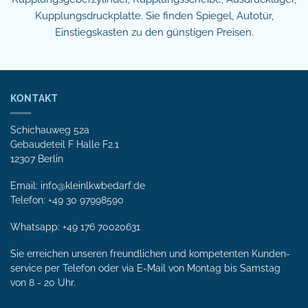
Kupplungsdruckplatte. Sie finden Spiegel, Autotür,
Einstiegskasten zu den günstigen Preisen.
KONTAKT
Schichauweg 52a
Gebaudeteil F Halle F2.1
12307 Berlin
Email: info@kleinlkwbedarf.de
Telefon: +49 30 97998590
Whatsapp:
+49 176 70020631
Sie erreichen unseren freundlichen und kompetenten Kunden­
service per Tele­fon oder via E-Mail von Mon­tag bis Samstag
von 8 - 20 Uhr.