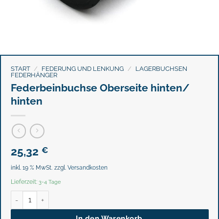
START
/
FEDERUNG UND LENKUNG
/
LAGERBUCHSEN
FEDERHÄNGER
Federbeinbuchse Oberseite hinten/
hinten
25,32
€
inkl. 19 % MwSt.
zzgl.
Versandkosten
Lieferzeit:
3-4 Tage
Federbeinbuchse Oberseite hinten/ hinten Menge
In den Warenkorb