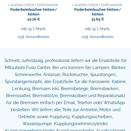
LAGERBUCHSEN FEDERHÄNGER
LAGERBUCHSEN FEDERHÄNGER
Federbeinbuchse hinten/
Federbeinbuchse hinten/
hinten
hinten
22,16
€
31,65
€
inkl. 19 % MwSt.
inkl. 19 % MwSt.
zzgl.
Versandkosten
zzgl.
Versandkosten
Schnell, zuferlässig, professional liefern wir die Ersatzteile für
Mitsubishi Fuso Canter. Bei uns können Sie Lampen, Blinker,
Scheinwerfer, Anlasser, Rückleuchte, Spurstangen,
Spurstangenköpfe, alle Ersatzteile für die Karosserie, Kabine,
Lenkung, Bremsen inkl. Bremsbelege, Bremsbacken,
Bremssattel, Bremsklötze, Bremskolben und Reparatursatz
für die Bremsen einfach per Email, Telefon oder WhatsApp
bestellen. Wir liefern alle Teile zur Antriebe, Motor und
Getriebe sowie Kupplung, Kupplungsscheiben,
Wasserpumpe, Kupplungsnehmerzylinder,
Kupplungsgeberzylinder, Kupplungsscheibe, Ausdrücklager,