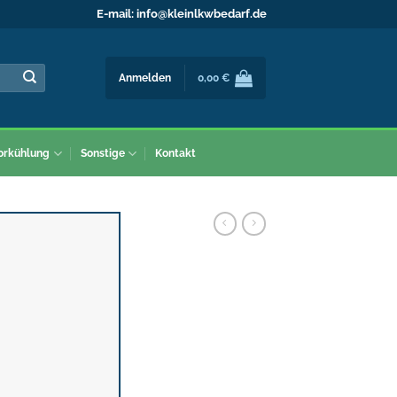
E-mail:
info@kleinlkwbedarf.de
Anmelden
0,00
€
orkühlung
Sonstige
Kontakt