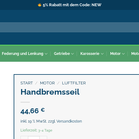
5% Rabatt mit dem Code: NEW
Federung und Lenkung
Getriebe
Karosserie
Motor
Mot
START
/
MOTOR
/
LUFTFILTER
Handbremsseil
44,66
€
inkl. 19 % MwSt.
zzgl.
Versandkosten
Lieferzeit:
3-4 Tage
Handbremsseil Menge