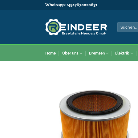
Zum
Whatsapp:
+4917670020631
Inhalt
springen
Suche
nach:
Home
Über uns
Bremsen
Elektrik