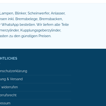
e Lampen, Blinker, Scheinwerfer, Anlasser,
remsen inkl. Bremsbelege, Bremsbacken,
WhatsApp bestellen. Wir liefern alle Teile
erzylinder, Kupplungsgeberzylinder,
asten zu den günstigen Preisen.
HTLICHES
nschutzerklärung
lung & Versand
 widerrufen
rrufsrecht
ressum