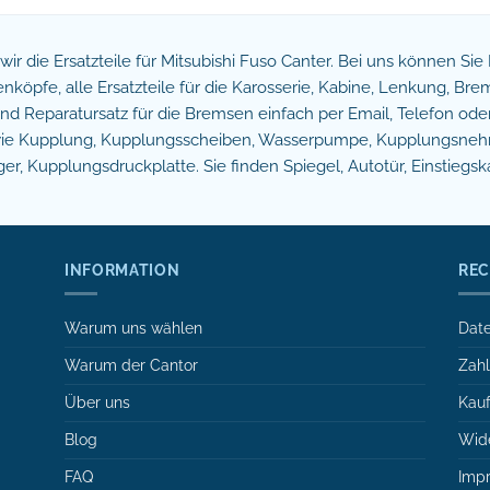
n wir die Ersatzteile für Mitsubishi Fuso Canter. Bei uns können Si
köpfe, alle Ersatzteile für die Karosserie, Kabine, Lenkung, B
 Reparatursatz für die Bremsen einfach per Email, Telefon oder 
owie Kupplung, Kupplungsscheiben, Wasserpumpe, Kupplungsnehm
r, Kupplungsdruckplatte. Sie finden Spiegel, Autotür, Einstiegsk
INFORMATION
REC
Warum uns wählen
Date
Warum der Cantor
Zah
Über uns
Kauf
Blog
Wide
FAQ
Imp