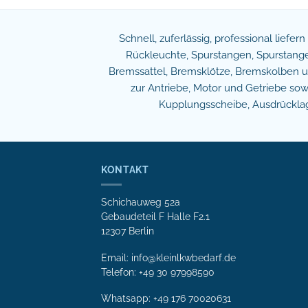
Schnell, zuferlässig, professional liefer
Rückleuchte, Spurstangen, Spurstangen
Bremssattel, Bremsklötze, Bremskolben und
zur Antriebe, Motor und Getriebe s
Kupplungsscheibe, Ausdrücklage
KONTAKT
Schichauweg 52a
Gebaudeteil F Halle F2.1
12307 Berlin
Email: info@kleinlkwbedarf.de
Telefon: +49 30 97998590
Whatsapp:
+49 176 70020631