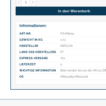
In den Warenkorb
Informationen:
ART-NR.
FIA.MB052
GEWICHT IN KG
0.73
HERSTELLER
NIPOCAR
LAND DES HERSTELLERS
PT
EXPRESS-VERSAND
Yes
LIEFERZEIT
5
WICHTIGE INFORMATION
Bitte senden Sie uns die VIN (17 Zif
OE
MB120389 MB120108