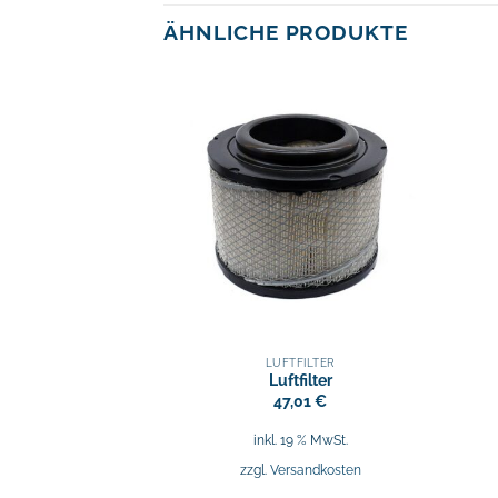
ÄHNLICHE PRODUKTE
FILTER
LUFTFILTER
filter
Luftfilter
,84
€
47,01
€
9 % MwSt.
inkl. 19 % MwSt.
sandkosten
zzgl.
Versandkosten