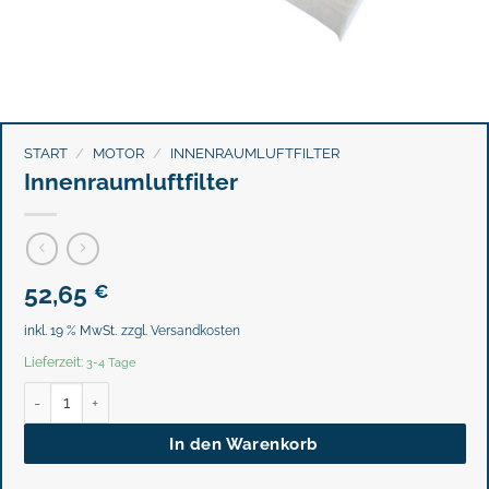
START
/
MOTOR
/
INNENRAUMLUFTFILTER
Innenraumluftfilter
52,65
€
inkl. 19 % MwSt.
zzgl.
Versandkosten
Lieferzeit:
3-4 Tage
Innenraumluftfilter Menge
In den Warenkorb