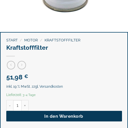
START
/
MOTOR
/
KRAFTSTOFFFILTER
Kraftstofffilter
51,98
€
inkl. 19 % MwSt.
zzgl.
Versandkosten
Lieferzeit:
3-4 Tage
Kraftstofffilter Menge
In den Warenkorb