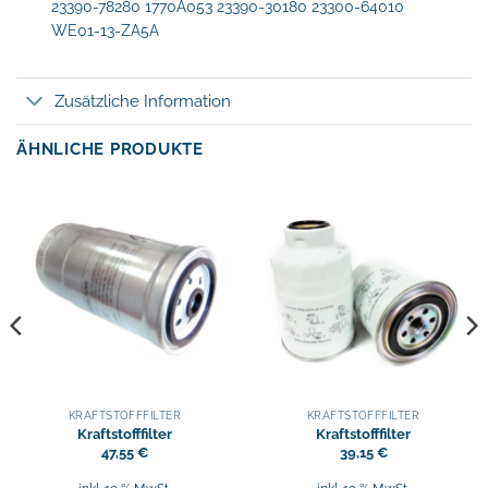
23390-78280 1770A053 23390-30180 23300-64010
WE01-13-ZA5A
Zusätzliche Information
ÄHNLICHE PRODUKTE
KRAFTSTOFFFILTER
KRAFTSTOFFFILTER
Kraftstofffilter
Kraftstofffilter
47,55
€
39,15
€