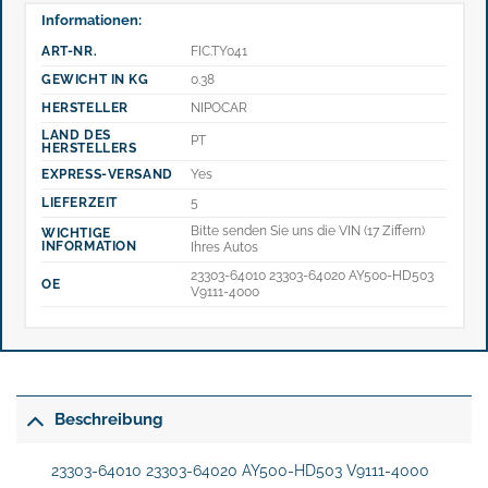
Informationen:
ART-NR.
FIC.TY041
GEWICHT IN KG
0.38
HERSTELLER
NIPOCAR
LAND DES
PT
HERSTELLERS
EXPRESS-VERSAND
Yes
LIEFERZEIT
5
Bitte senden Sie uns die VIN (17 Ziffern)
WICHTIGE
INFORMATION
Ihres Autos
23303-64010 23303-64020 AY500-HD503
OE
V9111-4000
Beschreibung
23303-64010 23303-64020 AY500-HD503 V9111-4000