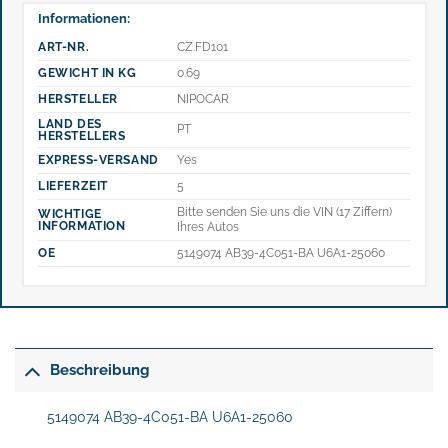
Informationen:
ART-NR.
CZ.FD101
GEWICHT IN KG
0.69
HERSTELLER
NIPOCAR
LAND DES
PT
HERSTELLERS
EXPRESS-VERSAND
Yes
LIEFERZEIT
5
Bitte senden Sie uns die VIN (17 Ziffern)
WICHTIGE
INFORMATION
Ihres Autos
OE
5149074 AB39-4C051-BA U6A1-25060
Beschreibung
5149074 AB39-4C051-BA U6A1-25060