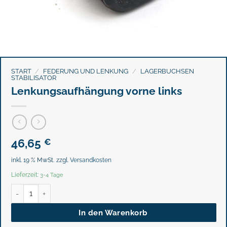
START
/
FEDERUNG UND LENKUNG
/
LAGERBUCHSEN
STABILISATOR
Lenkungsaufhängung vorne links
46,65
€
inkl. 19 % MwSt.
zzgl.
Versandkosten
Lieferzeit:
3-4 Tage
Lenkungsaufhängung vorne links Menge
In den Warenkorb