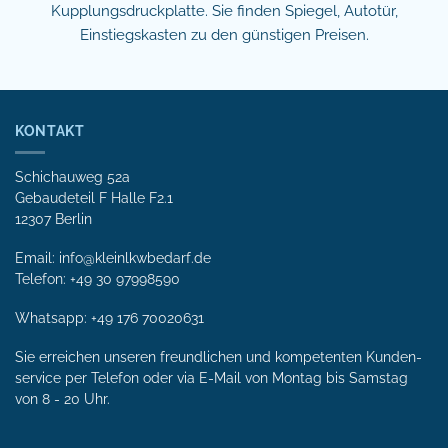
Kupplungsdruckplatte. Sie finden Spiegel, Autotür,
Einstiegskasten zu den günstigen Preisen.
KONTAKT
Schichauweg 52a
Gebaudeteil F Halle F2.1
12307 Berlin
Email: info@kleinlkwbedarf.de
Telefon: +49 30 97998590
Whatsapp:
+49 176 70020631
Sie erreichen unseren freundlichen und kompetenten Kunden­
service per Tele­fon oder via E-Mail von Mon­tag bis Samstag
von 8 - 20 Uhr.