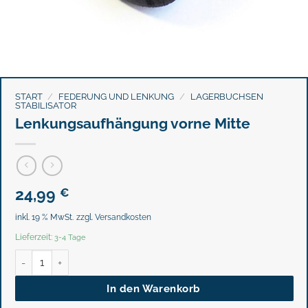
START
/
FEDERUNG UND LENKUNG
/
LAGERBUCHSEN
STABILISATOR
Lenkungsaufhängung vorne Mitte
24,99
€
inkl. 19 % MwSt.
zzgl.
Versandkosten
Lieferzeit:
3-4 Tage
Lenkungsaufhängung vorne Mitte Menge
In den Warenkorb