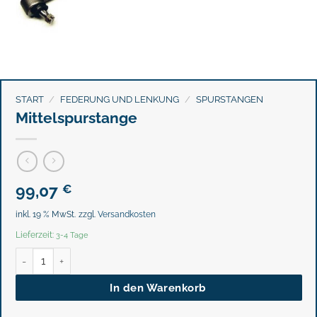
START
/
FEDERUNG UND LENKUNG
/
SPURSTANGEN
Mittelspurstange
99,07
€
inkl. 19 % MwSt.
zzgl.
Versandkosten
Lieferzeit:
3-4 Tage
Mittelspurstange Menge
In den Warenkorb