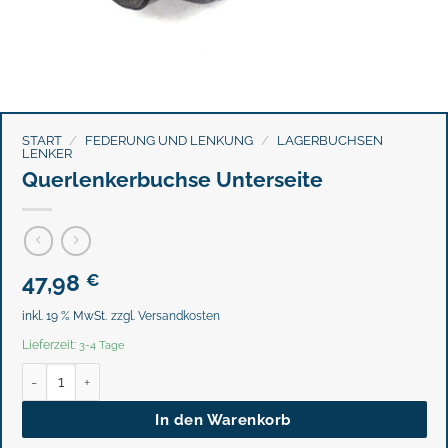
START
/
FEDERUNG UND LENKUNG
/
LAGERBUCHSEN
LENKER
Querlenkerbuchse Unterseite
47,98
€
inkl. 19 % MwSt.
zzgl.
Versandkosten
Lieferzeit:
3-4 Tage
Querlenkerbuchse Unterseite Menge
In den Warenkorb