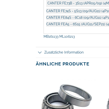
CANTER FE73B - 3S13 (APR05/09) (4M
CANTER FE74S - 5S13 (09/AUG11) (4P1
CANTER FE84S - 6C18 (09/AUG11) (4P1
CANTER FEA5 - 6S15 (AUG11/SEP21) (4
MB161133 ML106213
Zusätzliche Information
ÄHNLICHE PRODUKTE