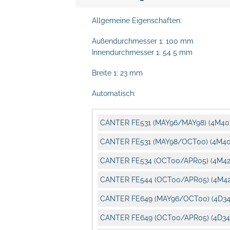
Allgemeine Eigenschaften:
Außendurchmesser 1: 100 mm
Innendurchmesser 1: 54 5 mm
Breite 1: 23 mm
Automatisch:
CANTER FE531 (MAY96/MAY98) (4M40
CANTER FE531 (MAY98/OCT00) (4M40
CANTER FE534 (OCT00/APR05) (4M42
CANTER FE544 (OCT00/APR05) (4M42
CANTER FE649 (MAY96/OCT00) (4D34
CANTER FE649 (OCT00/APR05) (4D34