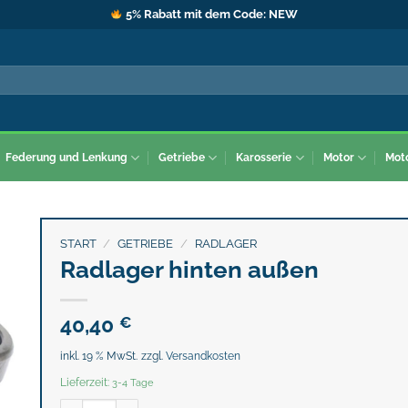
5% Rabatt mit dem Code: NEW
Federung und Lenkung
Getriebe
Karosserie
Motor
Mot
START
/
GETRIEBE
/
RADLAGER
Radlager hinten außen
40,40
€
inkl. 19 % MwSt.
zzgl.
Versandkosten
Lieferzeit:
3-4 Tage
Radlager hinten außen Menge