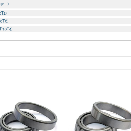
42T )
0T2)
0T6)
P10T4)