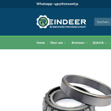
Zum
Whatsapp:
+4917670020631
Inhalt
springen
Suche
nach:
Home
Über uns
Bremsen
Elektrik