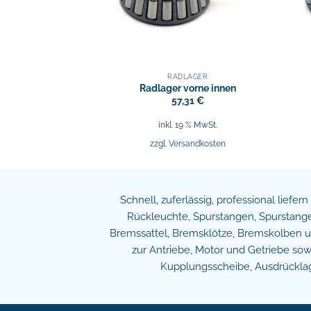
LAGER
RADLAGER
hinten außen
Radlager vorne innen
,23
€
57,31
€
9 % MwSt.
inkl. 19 % MwSt.
sandkosten
zzgl.
Versandkosten
Schnell, zuferlässig, professional liefer
Rückleuchte, Spurstangen, Spurstangen
Bremssattel, Bremsklötze, Bremskolben und
zur Antriebe, Motor und Getriebe s
Kupplungsscheibe, Ausdrücklage