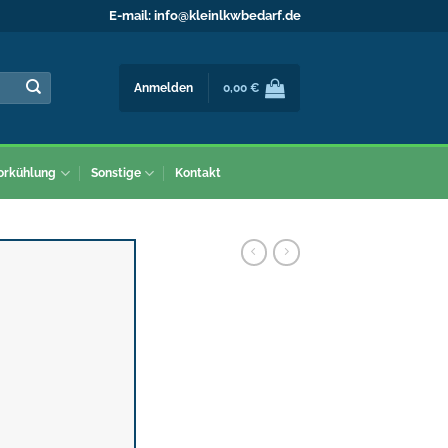
E-mail:
info@kleinlkwbedarf.de
Anmelden
0,00
€
orkühlung
Sonstige
Kontakt