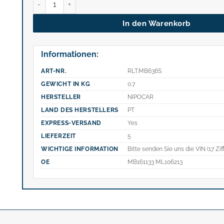
In den Warenkorb
Informationen:
ART-NR.
RLT.MB636S
GEWICHT IN KG
0.7
HERSTELLER
NIPOCAR
LAND DES HERSTELLERS
PT
EXPRESS-VERSAND
Yes
LIEFERZEIT
5
WICHTIGE INFORMATION
Bitte senden Sie uns die VIN (17 Zif
OE
MB161133 ML106213