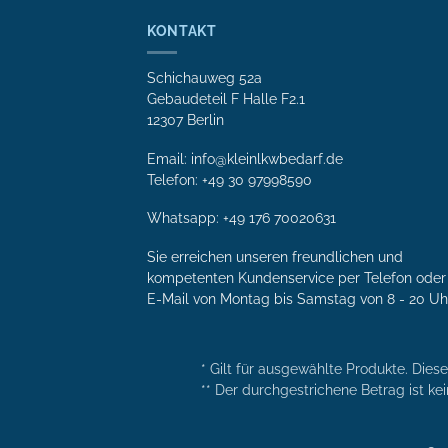
KONTAKT
Schichauweg 52a
Gebaudeteil F Halle F2.1
12307 Berlin
Email: info@kleinlkwbedarf.de
Telefon: +49 30 97998590
Whatsapp:
+49 176 70020631
Sie erreichen unseren freundlichen und
kompetenten Kunden­service per Tele­fon oder 
E-Mail von Mon­tag bis Samstag von 8 - 20 Uh
* Gilt für ausgewählte Produkte. Dies
** Der durchgestrichene Betrag ist kei