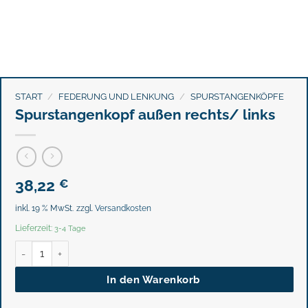
START
/
FEDERUNG UND LENKUNG
/
SPURSTANGENKÖPFE
Spurstangenkopf außen rechts/ links
38,22
€
inkl. 19 % MwSt.
zzgl.
Versandkosten
Lieferzeit:
3-4 Tage
Spurstangenkopf außen rechts/ links Menge
In den Warenkorb