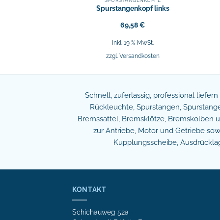
NGENKÖPFE
SPURSTANGENKÖPFE
pf außen rechts
Spurstangenkopf links
,89
€
69,58
€
9 % MwSt.
inkl. 19 % MwSt.
sandkosten
zzgl.
Versandkosten
Schnell, zuferlässig, professional liefer
Rückleuchte, Spurstangen, Spurstangen
Bremssattel, Bremsklötze, Bremskolben und
zur Antriebe, Motor und Getriebe s
Kupplungsscheibe, Ausdrücklage
KONTAKT
Schichauweg 52a