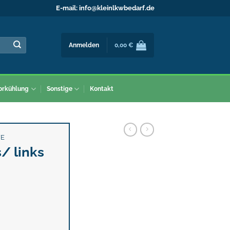
E-mail:
info@kleinlkwbedarf.de
Anmelden
0,00
€
orkühlung
Sonstige
Kontakt
FE
/ links