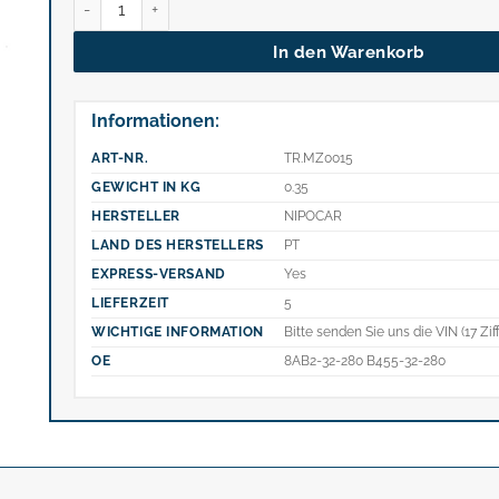
In den Warenkorb
Informationen:
ART-NR.
TR.MZ0015
GEWICHT IN KG
0.35
HERSTELLER
NIPOCAR
LAND DES HERSTELLERS
PT
EXPRESS-VERSAND
Yes
LIEFERZEIT
5
WICHTIGE INFORMATION
Bitte senden Sie uns die VIN (17 Zif
OE
8AB2-32-280 B455-32-280