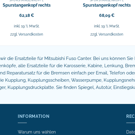
SPURSTANGENKÖPFE
SPURSTANGENKÖPFE
Spurstangenkopf rechts
Spurstangenkopf rechts
62,18
€
68,09
€
inkl. 19 % MwSt.
inkl. 19 % MwSt.
zzgl.
Versandkosten
zzgl.
Versandkosten
n wir die Ersatzteile für Mitsubishi Fuso Canter. Bei uns können Si
köpfe, alle Ersatzteile für die Karosserie, Kabine, Lenkung, B
 Reparatursatz für die Bremsen einfach per Email, Telefon oder 
owie Kupplung, Kupplungsscheiben, Wasserpumpe, Kupplungsnehm
r, Kupplungsdruckplatte. Sie finden Spiegel, Autotür, Einstiegsk
INFORMATION
REC
Warum uns wählen
Date