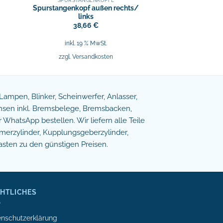
SPURSTANGENKÖPFE
Spurstangenkopf außen rechts/
links
38,66
€
inkl. 19 % MwSt.
zzgl.
Versandkosten
e Lampen, Blinker, Scheinwerfer, Anlasser,
remsen inkl. Bremsbelege, Bremsbacken,
WhatsApp bestellen. Wir liefern alle Teile
erzylinder, Kupplungsgeberzylinder,
asten zu den günstigen Preisen.
HTLICHES
nschutzerklärung