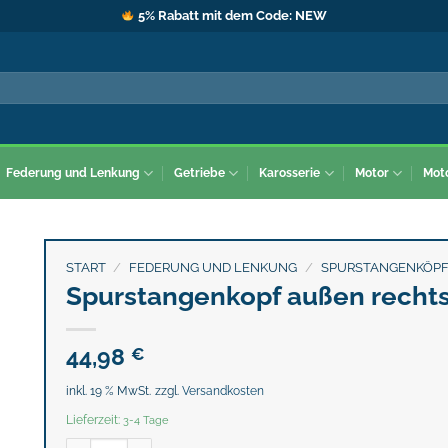
5% Rabatt mit dem Code: NEW
Federung und Lenkung
Getriebe
Karosserie
Motor
Mot
START
/
FEDERUNG UND LENKUNG
/
SPURSTANGENKÖP
Spurstangenkopf außen rechts
44,98
€
inkl. 19 % MwSt.
zzgl.
Versandkosten
Lieferzeit:
3-4 Tage
Spurstangenkopf außen rechts/ links Menge