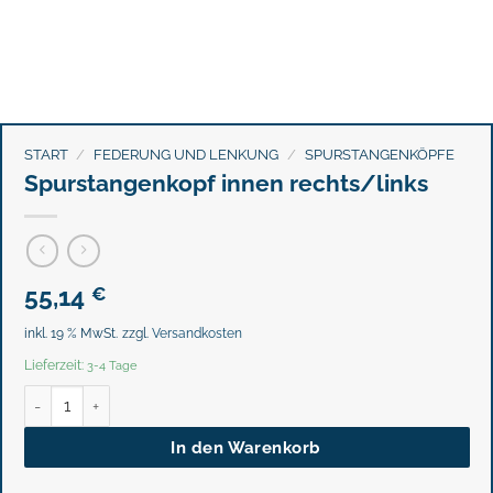
START
/
FEDERUNG UND LENKUNG
/
SPURSTANGENKÖPFE
Spurstangenkopf innen rechts/links
55,14
€
inkl. 19 % MwSt.
zzgl.
Versandkosten
Lieferzeit:
3-4 Tage
Spurstangenkopf innen rechts/links Menge
In den Warenkorb