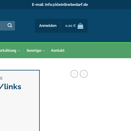
E-mail:
info@kleinlkwbedarf.de
Anmelden
0,00
€
orkühlung
Sonstige
Kontakt
FE
/links