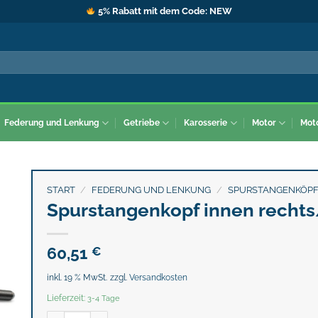
5% Rabatt mit dem Code: NEW
Federung und Lenkung
Getriebe
Karosserie
Motor
Mot
START
/
FEDERUNG UND LENKUNG
/
SPURSTANGENKÖP
Spurstangenkopf innen rechts
60,51
€
inkl. 19 % MwSt.
zzgl.
Versandkosten
Lieferzeit:
3-4 Tage
Spurstangenkopf innen rechts/links Menge