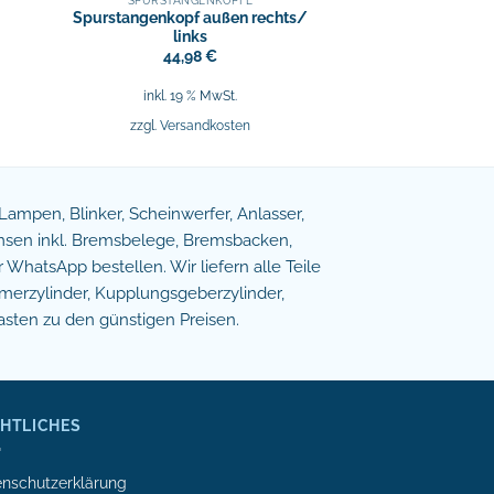
SPURSTANGENKÖPFE
Spurstangenkopf außen rechts/
links
44,98
€
inkl. 19 % MwSt.
zzgl.
Versandkosten
e Lampen, Blinker, Scheinwerfer, Anlasser,
remsen inkl. Bremsbelege, Bremsbacken,
WhatsApp bestellen. Wir liefern alle Teile
erzylinder, Kupplungsgeberzylinder,
asten zu den günstigen Preisen.
HTLICHES
nschutzerklärung