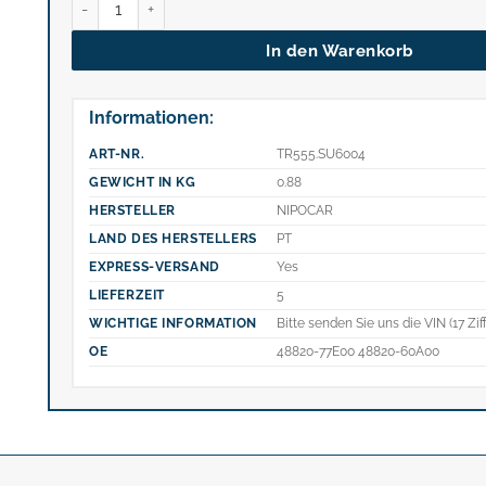
In den Warenkorb
Informationen:
ART-NR.
TR555.SU6004
GEWICHT IN KG
0.88
HERSTELLER
NIPOCAR
LAND DES HERSTELLERS
PT
EXPRESS-VERSAND
Yes
LIEFERZEIT
5
WICHTIGE INFORMATION
Bitte senden Sie uns die VIN (17 Zif
OE
48820-77E00 48820-60A00