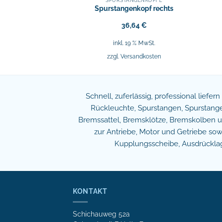
NGENKÖPFE
SPURSTANGENKÖPFE
enkopf links
Spurstangenkopf rechts
,97
€
36,64
€
9 % MwSt.
inkl. 19 % MwSt.
sandkosten
zzgl.
Versandkosten
Schnell, zuferlässig, professional liefer
Rückleuchte, Spurstangen, Spurstangen
Bremssattel, Bremsklötze, Bremskolben und
zur Antriebe, Motor und Getriebe s
Kupplungsscheibe, Ausdrücklage
KONTAKT
Schichauweg 52a