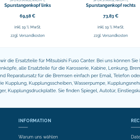
SPURSTANGENKÖPFE
SPURSTANGENKÖPFE
Spurstangenkopf links
Spurstangenkopf rechts
69,58
€
73,83
€
inkl. 19 % MwSt.
inkl. 19 % MwSt.
zzgl.
Versandkosten
zzgl.
Versandkosten
n wir die Ersatzteile für Mitsubishi Fuso Canter. Bei uns können Si
köpfe, alle Ersatzteile für die Karosserie, Kabine, Lenkung, B
 Reparatursatz für die Bremsen einfach per Email, Telefon oder 
owie Kupplung, Kupplungsscheiben, Wasserpumpe, Kupplungsnehm
r, Kupplungsdruckplatte. Sie finden Spiegel, Autotür, Einstiegsk
INFORMATION
REC
Warum uns wählen
Date