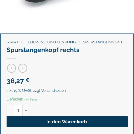
START
/
FEDERUNG UND LENKUNG
/
SPURSTANGENKÖPFE
Spurstangenkopf rechts
36,27
€
inkl. 19 % MwSt.
zzgl.
Versandkosten
Lieferzeit:
3-4 Tage
Spurstangenkopf rechts Menge
In den Warenkorb