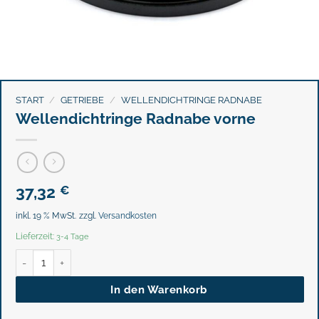
START
/
GETRIEBE
/
WELLENDICHTRINGE RADNABE
Wellendichtringe Radnabe vorne
37,32
€
inkl. 19 % MwSt.
zzgl.
Versandkosten
Lieferzeit:
3-4 Tage
Wellendichtringe Radnabe vorne Menge
In den Warenkorb