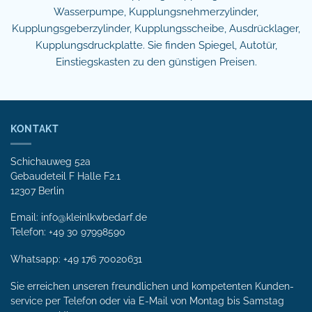
Wasserpumpe, Kupplungsnehmerzylinder,
Kupplungsgeberzylinder, Kupplungsscheibe, Ausdrücklager,
Kupplungsdruckplatte. Sie finden Spiegel, Autotür,
Einstiegskasten zu den günstigen Preisen.
KONTAKT
Schichauweg 52a
Gebaudeteil F Halle F2.1
12307 Berlin
Email: info@kleinlkwbedarf.de
Telefon: +49 30 97998590
Whatsapp:
+49 176 70020631
Sie erreichen unseren freundlichen und kompetenten Kunden­
service per Tele­fon oder via E-Mail von Mon­tag bis Samstag