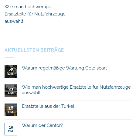
Wie man hochwertige
Ersatzteile für Nutzfahrzeuge
auswählt
AKTUELLSTEN BEITRÄGE
Warum regelmäßige Wartung Geld spart
28
Okt.
Keine
Kommentare
zu
Warum
Wie man hochwertige Ersatzteile für Nutzfahrzeuge
21
regelmäßige
auswählt
Wartung
Okt.
Geld
Keine
spart
Kommentare
Ersatzteile aus der Türkei
zu
18
Wie
Okt.
Keine
man
Kommentare
hochwertige
zu
Ersatzteile
Ersatzteile
für
Warum der Cantor?
15
aus
Nutzfahrzeuge
der
Okt.
auswählt
Keine
Türkei
Kommentare