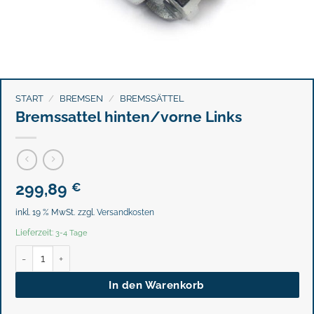
START
/
BREMSEN
/
BREMSSÄTTEL
Bremssattel hinten/vorne Links
299,89
€
inkl. 19 % MwSt.
zzgl.
Versandkosten
Lieferzeit:
3-4 Tage
Bremssattel hinten/vorne Links Menge
In den Warenkorb