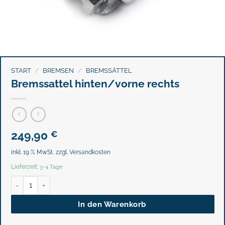
START
/
BREMSEN
/
BREMSSÄTTEL
Bremssattel hinten/vorne rechts
249,90
€
inkl. 19 % MwSt.
zzgl.
Versandkosten
Lieferzeit:
3-4 Tage
Bremssattel hinten/vorne rechts Menge
In den Warenkorb