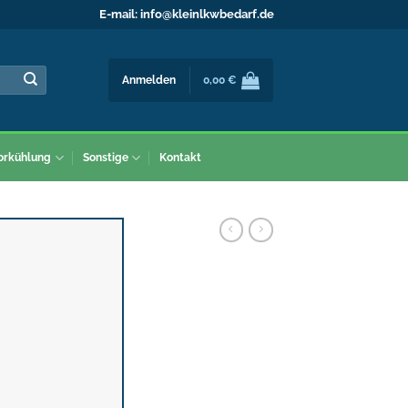
E-mail:
info@kleinlkwbedarf.de
Anmelden
0,00
€
orkühlung
Sonstige
Kontakt