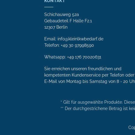
KONTAKT
Schichauweg 52a
Gebaudeteil F Halle F2.1
12307 Berlin
Email: info@kleinlkwbedarf.de
Telefon: +49 30 97998590
Whatsapp:
+49 176 70020631
Sie erreichen unseren freundlichen und
kompetenten Kunden­service per Tele­fon oder 
E-Mail von Mon­tag bis Samstag von 8 - 20 Uh
* Gilt für ausgewählte Produkte. Dies
** Der durchgestrichene Betrag ist kei
Cop