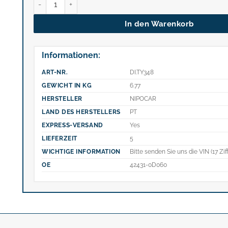
In den Warenkorb
Informationen:
ART-NR.
DI.TY348
GEWICHT IN KG
6.77
HERSTELLER
NIPOCAR
LAND DES HERSTELLERS
PT
EXPRESS-VERSAND
Yes
LIEFERZEIT
5
WICHTIGE INFORMATION
Bitte senden Sie uns die VIN (17 Zif
OE
42431-0D060