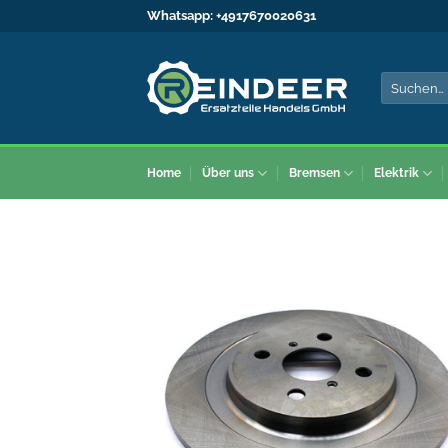
Zum
Whatsapp:
+4917670020631
Inhalt
springen
Suche
nach:
Home
Über uns
Bremsen
Elektrik