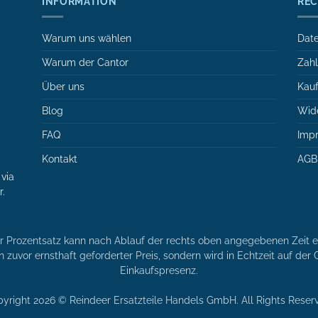
INFORMATION
REC
Warum uns wählen
Date
Warum der Cantor
Zah
Über uns
Kauf
Blog
Wide
FAQ
Imp
Kontakt
AGB
via
r.
er Prozentsatz kann nach Ablauf der rechts oben angegebenen Zeit en
n zuvor ernsthaft geforderter Preis, sondern wird in Echtzeit auf de
Einkaufspresenz.
yright 2026 © Reindeer Ersatzteile Handels GmbH. All Rights Reser