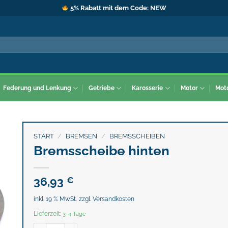
5% Rabatt mit dem Code: NEW
Federung und Lenkung
Getriebe
Karosserie
Motor
Mot
START
/
BREMSEN
/
BREMSSCHEIBEN
Bremsscheibe hinten
36,93
€
inkl. 19 % MwSt.
zzgl.
Versandkosten
Lieferzeit:
3-4 Tage
Bremsscheibe hinten Menge