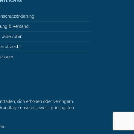
HTLICHES
nschutzerklärung
lung & Versand
 widerrufen
rrufsrecht
ressum
tfallen, sich erhöhen oder verringern.
r Grundlage unseres jeweils günstigsten
ved.