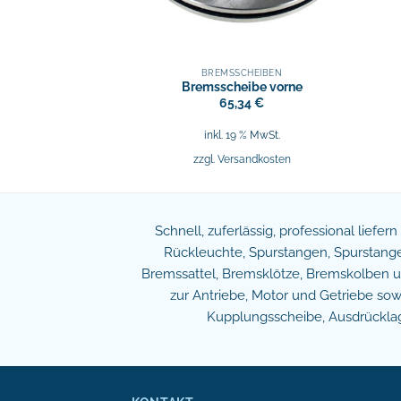
SCHEIBEN
BREMSSCHEIBEN
eibe hinten
Bremsscheibe vorne
,25
€
65,34
€
9 % MwSt.
inkl. 19 % MwSt.
sandkosten
zzgl.
Versandkosten
Schnell, zuferlässig, professional liefer
Rückleuchte, Spurstangen, Spurstangen
Bremssattel, Bremsklötze, Bremskolben und
zur Antriebe, Motor und Getriebe s
Kupplungsscheibe, Ausdrücklage