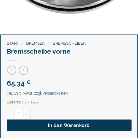
START
/
BREMSEN
/
BREMSSCHEIBEN
Bremsscheibe vorne
65,34
€
inkl. 19 % MwSt.
zzgl.
Versandkosten
Lieferzeit:
3-4 Tage
Bremsscheibe vorne Menge
In den Warenkorb