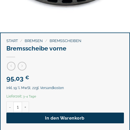
START
/
BREMSEN
/
BREMSSCHEIBEN
Bremsscheibe vorne
95,03
€
inkl. 19 % MwSt.
zzgl.
Versandkosten
Lieferzeit:
3-4 Tage
Bremsscheibe vorne Menge
In den Warenkorb