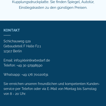
Kupplungsdruckplatte. Sie finden Spiegel, Autotür,
Einstiegskasten zu den günstigen Preisen.
KONTAKT
Schichauweg 52a
Gebaudeteil F Halle F2.1
12307 Berlin
Email: info@kleinlkwbedarf.de
Telefon: +49 30 97998590
Whatsapp:
+49 176 70020631
Sie erreichen unseren freundlichen und kompetenten Kunden­
service per Tele­fon oder via E-Mail von Mon­tag bis Samstag
von 8 - 20 Uhr.