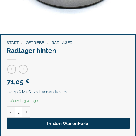
START
/
GETRIEBE
/
RADLAGER
Radlager hinten
71,05
€
inkl. 19 % MwSt.
zzgl.
Versandkosten
Lieferzeit:
3-4 Tage
Radlager hinten Menge
In den Warenkorb