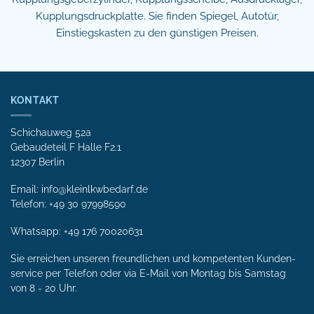
Kupplungsdruckplatte. Sie finden Spiegel, Autotür,
Einstiegskasten zu den günstigen Preisen.
KONTAKT
Schichauweg 52a
Gebaudeteil F Halle F2.1
12307 Berlin
Email: info@kleinlkwbedarf.de
Telefon: +49 30 97998590
Whatsapp:
+49 176 70020631
Sie erreichen unseren freundlichen und kompetenten Kunden­
service per Tele­fon oder via E-Mail von Mon­tag bis Samstag
von 8 - 20 Uhr.