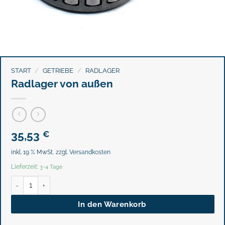
START
/
GETRIEBE
/
RADLAGER
Radlager von außen
35,53
€
inkl. 19 % MwSt.
zzgl.
Versandkosten
Lieferzeit:
3-4 Tage
Radlager von außen Menge
In den Warenkorb